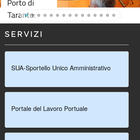
Porto di
Taranto:
istituita la
SERVIZI
nuova sede
pugliese
dell’Istituto
SUA-Sportello Unico Amministrativo
Italiano di
Navigazione
presso
Portale del Lavoro Portuale
l’Autorità di
Sistema
Portuale del