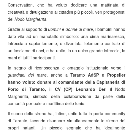
Conservation, che ha voluto dedicare una mattinata di
creatività e divulgazione ai cittadini più piccoli, veri protagonisti
del
Nodo Margherita
.
Grazie al supporto di
uomini e donne di mare
, i bambini hanno
dato vita ad un manufatto simbolico: una cima marinaresca,
intrecciata sapientemente, è diventata l'elemento centrale di
un fasciame di navi, e ha unito, in un unico grande intreccio, le
mani di tutti i partecipanti.
In segno di riconoscenza e omaggio istituzionale verso i
guardiani del mare
, anche a Taranto
AdSP e Propeller
hanno voluto donare al comandante della Capitaneria di
Porto di Taranto, il CV (CP) Leonardo Deri
il Nodo
Margherita, simbolo della collaborazione da parte della
comunità portuale e marittima dello Ionio.
Il suono delle sirene ha, infine, unito tutta la porta community
di Taranto, facendo risuonare simultaneamente le sirene dei
propri natanti. Un piccolo segnale che ha idealmente