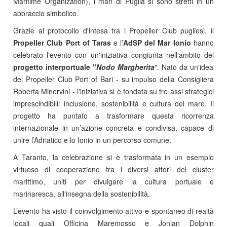
Maritime Organization), i mari di Puglia si sono stretti in un
abbraccio simbolico.
Grazie al protocollo d'intesa tra i Propeller Club pugliesi, il
Propeller Club Port of Taras
e l’
AdSP del Mar Ionio
hanno
celebrato l'evento con un'iniziativa congiunta nell'ambito del
progetto interportuale "
Nodo Margherita
". Nato da un'idea
del Propeller Club Port of Bari - su impulso della Consigliera
Roberta Minervini - l'iniziativa si è fondata su tre assi strategici
imprescindibili: inclusione, sostenibilità e cultura del mare. Il
progetto ha puntato a trasformare questa ricorrenza
internazionale in un’azione concreta e condivisa, capace di
unire l’Adriatico e lo Ionio in un percorso comune.
A Taranto, la celebrazione si è trasformata in un esempio
virtuoso di cooperazione tra i diversi attori del cluster
marittimo, uniti per divulgare la cultura portuale e
marinaresca, all'insegna della sostenibilità.
L’evento ha visto il coinvolgimento attivo e spontaneo di realtà
locali quali Officina Maremosso e Jonian Dolphin