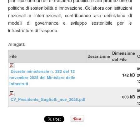
pianificazione di reti di trasporto pubblico e alla promozione di
politiche di sostenibilità e innovazione. Collabora con istituzioni
nazionali e internazionali, contribuendo alla definizione di
modelli di governance e sviluppo sostenibile per le
infrastrutture di trasporto.
Allegati:
Dimensione
File
Descrizione
C
del File
0
Decreto ministeriale n. 282 del 12
142 kB
2
novembre 2025 del Ministero delle
1
Infrastrutt
0
603 kB
2
CV_Presidente_Gugliotti_nov_2025.pdf
1