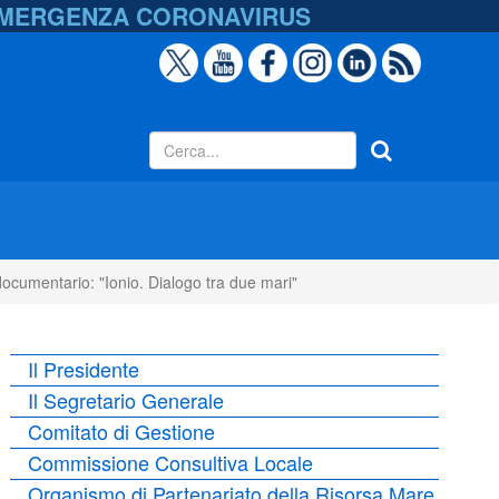
EMERGENZA
CORONAVIRUS
ocumentario: "Ionio. Dialogo tra due mari"
Il Presidente
Il Segretario Generale
Comitato di Gestione
Commissione Consultiva Locale
Organismo di Partenariato della Risorsa Mare