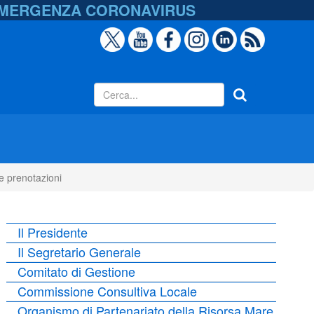
EMERGENZA
CORONAVIRUS
 prenotazioni
Il Presidente
Il Segretario Generale
Comitato di Gestione
Commissione Consultiva Locale
Organismo di Partenariato della Risorsa Mare