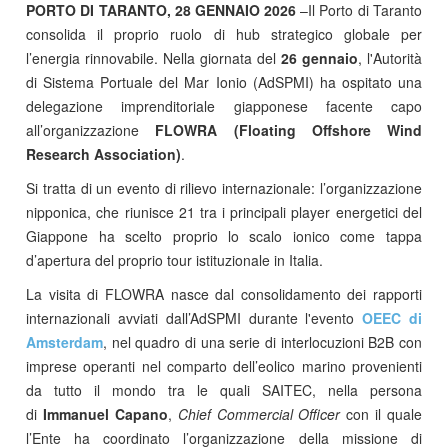
PORTO DI TARANTO, 28 GENNAIO 2026
–Il Porto di Taranto
consolida il proprio ruolo di hub strategico globale per
l’energia rinnovabile. Nella giornata del
26 gennaio
, l'Autorità
di Sistema Portuale del Mar Ionio (AdSPMI) ha ospitato una
delegazione imprenditoriale giapponese facente capo
all’organizzazione
FLOWRA (Floating Offshore Wind
Research Association)
.
Si tratta di un evento di rilievo internazionale: l’organizzazione
nipponica, che riunisce 21 tra i principali player energetici del
Giappone ha scelto proprio lo scalo ionico come tappa
d’apertura del proprio tour istituzionale in Italia.
La visita di FLOWRA nasce dal consolidamento dei rapporti
internazionali avviati dall’AdSPMI durante l'evento
OEEC di
Amsterdam
, nel quadro di una serie di interlocuzioni B2B con
imprese operanti nel comparto dell’eolico marino provenienti
da tutto il mondo tra le quali SAITEC, nella persona
di
Immanuel Capano
,
Chief Commercial Officer
con il quale
l’Ente ha coordinato l’organizzazione della missione di