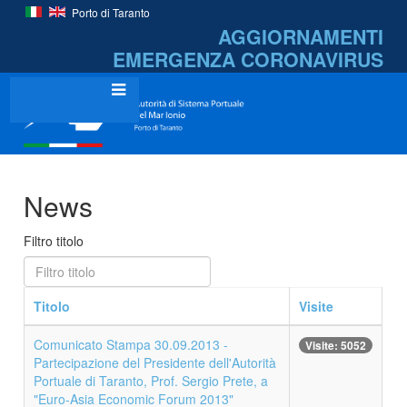
Porto di Taranto
AGGIORNAMENTI
EMERGENZA
CORONAVIRUS
News
Filtro titolo
Titolo
Visite
Comunicato Stampa 30.09.2013 -
Visite: 5052
Partecipazione del Presidente dell'Autorità
Portuale di Taranto, Prof. Sergio Prete, a
"Euro-Asia Economic Forum 2013"