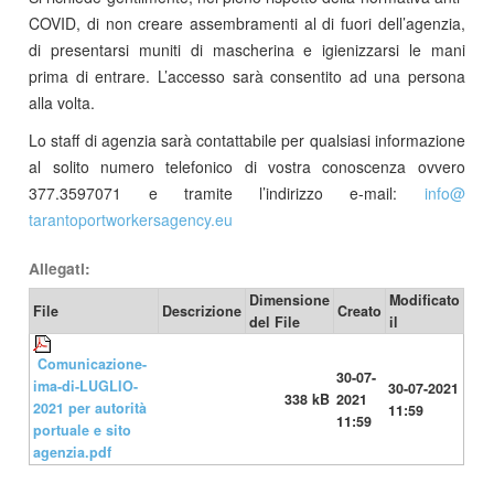
COVID, di non creare assembramenti al di fuori dell’agenzia,
di presentarsi muniti di mascherina e igienizzarsi le mani
prima di entrare. L’accesso sarà consentito ad una persona
alla volta.
Lo staff di agenzia sarà contattabile per qualsiasi informazione
al solito numero telefonico di vostra conoscenza ovvero
377.3597071 e tramite l’indirizzo e-mail:
info​
@
tarantoportworkersagency.eu
Allegati:
Dimensione
Modificato
File
Descrizione
Creato
del File
il
Comunicazione-
30-07-
ima-di-LUGLIO-
30-07-2021
338 kB
2021
2021 per autorità
11:59
11:59
portuale e sito
agenzia.pdf