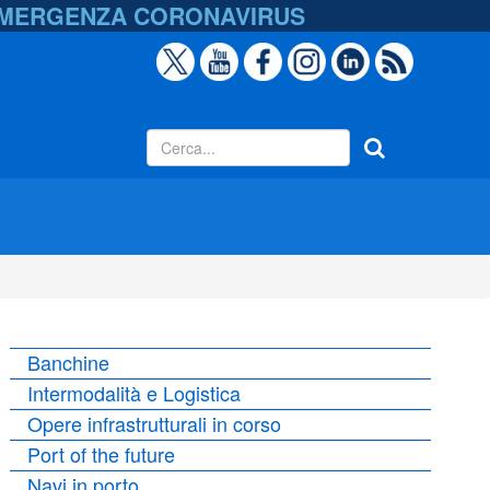
EMERGENZA
CORONAVIRUS
Banchine
Intermodalità e Logistica
Opere infrastrutturali in corso
Port of the future
Navi in porto