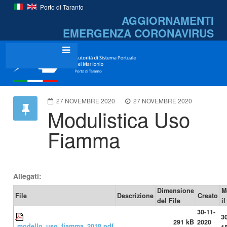
Porto di Taranto
AGGIORNAMENTI
EMERGENZA
CORONAVIRUS
27 NOVEMBRE 2020
27 NOVEMBRE 2020
Modulistica Uso
Fiamma
Allegati:
Dimensione
M
File
Descrizione
Creato
del File
il
30-11-
3
291 kB
2020
modello_uso_fiamma_2018.pdf