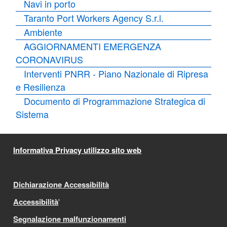
Navi in porto
Taranto Port Workers Agency S.r.l.
Ambiente
AGGIORNAMENTI EMERGENZA
CORONAVIRUS
Interventi PNRR - Piano Nazionale di Ripresa
e Resilienza
Documento di Programmazione Strategica di
Sistema
Informativa Privacy utilizzo sito web
Dichiarazione Accessibilità
Accessibilità
'
Segnalazione malfunzionamenti