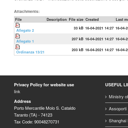
Attachments:
File
Description
File size
Created
Last m
33 kB
16-04-2021 14:27
16-04-2
Allegato 2
207 kB
16-04-2021 14:27
16-04-2
Allegato 1
203 kB
16-04-2021 14:27
16-04-2
Ordinanza 13/21
Privacy Policy for website use
USEFUL L
link
Ministry o
Address
Porto Mercantile Molo S. Cataldo
Assoporti
Taranto (TA) - 74123
Shanghai I
Tax Code: 90048270731