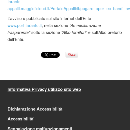
taranto-
appalti.maggiolicloud.it/PortaleAppalti/it/ppgare_oper_ec_bandi_av
L’avviso è pubblicato sul sito internet dell’Ente
www.port.taranto.it
, nella sezione
“Amministrazione
trasparente”
sotto la sezione
“Albo fornitori”
e sull’Albo pretorio
dell’Ente.
Informativa Privacy utilizzo sito web
Dichiarazione Accessibilità
Accessibilità
'
Segnalazione malfunzionamenti