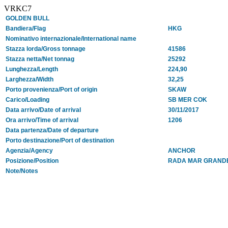
VRKC7
GOLDEN BULL
Bandiera/Flag
HKG
Nominativo internazionale/International name
Stazza lorda/Gross tonnage
41586
Stazza netta/Net tonnag
25292
Lunghezza/Length
224,90
Larghezza/Width
32,25
Porto provenienza/Port of origin
SKAW
Carico/Loading
SB MER COK
Data arrivo/Date of arrival
30/11/2017
Ora arrivo/Time of arrival
1206
Data partenza/Date of departure
Porto destinazione/Port of destination
Agenzia/Agency
ANCHOR
Posizione/Position
RADA MAR GRAND
Note/Notes