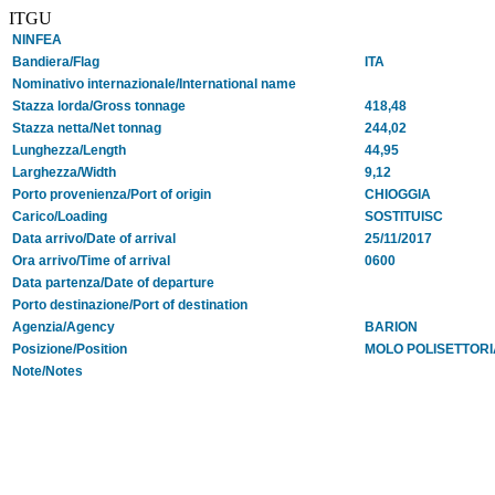
ITGU
NINFEA
Bandiera/Flag
ITA
Nominativo internazionale/International name
Stazza lorda/Gross tonnage
418,48
Stazza netta/Net tonnag
244,02
Lunghezza/Length
44,95
Larghezza/Width
9,12
Porto provenienza/Port of origin
CHIOGGIA
Carico/Loading
SOSTITUISC
Data arrivo/Date of arrival
25/11/2017
Ora arrivo/Time of arrival
0600
Data partenza/Date of departure
Porto destinazione/Port of destination
Agenzia/Agency
BARION
Posizione/Position
MOLO POLISETTORI
Note/Notes