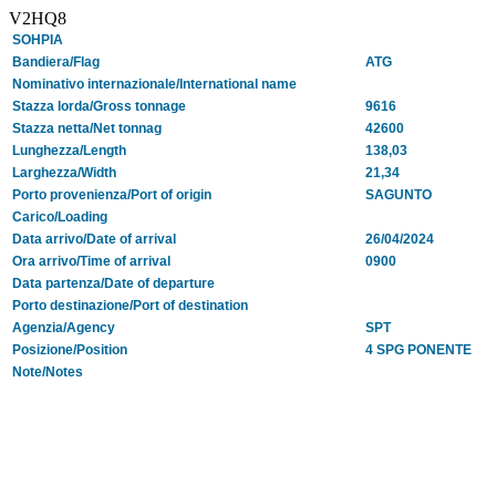
V2HQ8
SOHPIA
Bandiera/Flag
ATG
Nominativo internazionale/International name
Stazza lorda/Gross tonnage
9616
Stazza netta/Net tonnag
42600
Lunghezza/Length
138,03
Larghezza/Width
21,34
Porto provenienza/Port of origin
SAGUNTO
Carico/Loading
Data arrivo/Date of arrival
26/04/2024
Ora arrivo/Time of arrival
0900
Data partenza/Date of departure
Porto destinazione/Port of destination
Agenzia/Agency
SPT
Posizione/Position
4 SPG PONENTE
Note/Notes