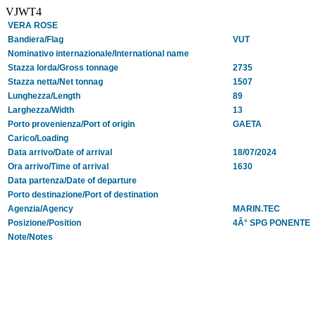
VJWT4
VERA ROSE
Bandiera/Flag
VUT
Nominativo internazionale/International name
Stazza lorda/Gross tonnage
2735
Stazza netta/Net tonnag
1507
Lunghezza/Length
89
Larghezza/Width
13
Porto provenienza/Port of origin
GAETA
Carico/Loading
Data arrivo/Date of arrival
18/07/2024
Ora arrivo/Time of arrival
1630
Data partenza/Date of departure
Porto destinazione/Port of destination
Agenzia/Agency
MARIN.TEC
Posizione/Position
4Â° SPG PONENTE
Note/Notes