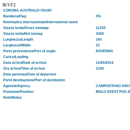
IKVF2
CORONA AUSTRALE+TAURI
Bandiera/Flag
ITA
Nominativo internazionale/International name
Stazza lorda/Gross tonnage
11250
Stazza netta/Net tonnag
3400
Lunghezza/Length
165
Larghezza/Width
23
Porto provenienza/Port of origin
RAVENNA
Carico/Loading
Data arrivo/Date of arrival
11/05/2024
Ora arrivo/Time of arrival
1200
Data partenza/Date of departure
Porto destinazione/Port of destination
Agenzia/Agency
CAMPOSTANO ANC
Posizione/Position
MOLO OVEST POS 4
Note/Notes