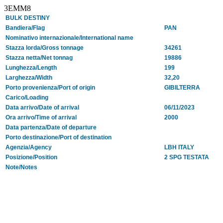
3EMM8
BULK DESTINY
Bandiera/Flag
PAN
Nominativo internazionale/International name
Stazza lorda/Gross tonnage
34261
Stazza netta/Net tonnag
19886
Lunghezza/Length
199
Larghezza/Width
32,20
Porto provenienza/Port of origin
GIBILTERRA
Carico/Loading
Data arrivo/Date of arrival
06/11/2023
Ora arrivo/Time of arrival
2000
Data partenza/Date of departure
Porto destinazione/Port of destination
Agenzia/Agency
LBH ITALY
Posizione/Position
2 SPG TESTATA
Note/Notes