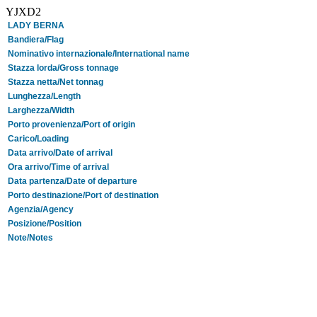
YJXD2
LADY BERNA
Bandiera/Flag
Nominativo internazionale/International name
Stazza lorda/Gross tonnage
Stazza netta/Net tonnag
Lunghezza/Length
Larghezza/Width
Porto provenienza/Port of origin
Carico/Loading
Data arrivo/Date of arrival
Ora arrivo/Time of arrival
Data partenza/Date of departure
Porto destinazione/Port of destination
Agenzia/Agency
Posizione/Position
Note/Notes