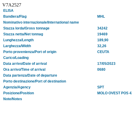
V7A2527
ELISA
Bandiera/Flag
MHL
Nominativo internazionale/International name
Stazza lorda/Gross tonnage
34242
Stazza netta/Net tonnag
19469
Lunghezza/Length
189,90
Larghezza/Width
32,26
Porto provenienza/Port of origin
CEUTA
Carico/Loading
Data arrivo/Date of arrival
17/05/2023
Ora arrivo/Time of arrival
0680
Data partenza/Date of departure
Porto destinazione/Port of destination
Agenzia/Agency
SPT
Posizione/Position
MOLO OVEST POS 4
Note/Notes