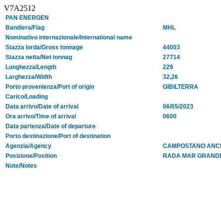
V7A2512
PAN ENERGEN
Bandiera/Flag
MHL
Nominativo internazionale/International name
Stazza lorda/Gross tonnage
44003
Stazza netta/Net tonnag
27714
Lunghezza/Length
229
Larghezza/Width
32,26
Porto provenienza/Port of origin
GIBILTERRA
Carico/Loading
Data arrivo/Date of arrival
06/05/2023
Ora arrivo/Time of arrival
0600
Data partenza/Date of departure
Porto destinazione/Port of destination
Agenzia/Agency
CAMPOSTANO ANC
Posizione/Position
RADA MAR GRAND
Note/Notes