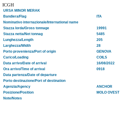
ICGH
URSA MINOR MERAK
Bandiera/Flag
ITA
Nominativo internazionale/International name
Stazza lorda/Gross tonnage
19991
Stazza netta/Net tonnag
5485
Lunghezza/Length
205
Larghezza/Width
28
Porto provenienza/Port of origin
GENOVA
Carico/Loading
COILS
Data arrivo/Date of arrival
16/08/2022
Ora arrivo/Time of arrival
0918
Data partenza/Date of departure
Porto destinazione/Port of destination
Agenzia/Agency
ANCHOR
Posizione/Position
MOLO OVEST
Note/Notes