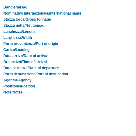
Bandiera/Flag
Nominativo internazionale/International name
Stazza lorda/Gross tonnage
Stazza netta/Net tonnag
Lunghezza/Length
Larghezza/Width
Porto provenienza/Port of origin
Carico/Loading
Data arrivo/Date of arrival
Ora arrivo/Time of arrival
Data partenza/Date of departure
Porto destinazione/Port of destination
Agenzia/Agency
Posizione/Position
Note/Notes