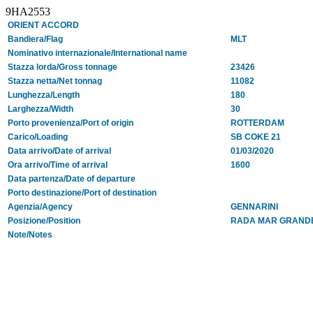
9HA2553
ORIENT ACCORD
Bandiera/Flag
MLT
Nominativo internazionale/International name
Stazza lorda/Gross tonnage
23426
Stazza netta/Net tonnag
11082
Lunghezza/Length
180
Larghezza/Width
30
Porto provenienza/Port of origin
ROTTERDAM
Carico/Loading
SB COKE 21
Data arrivo/Date of arrival
01/03/2020
Ora arrivo/Time of arrival
1600
Data partenza/Date of departure
Porto destinazione/Port of destination
Agenzia/Agency
GENNARINI
Posizione/Position
RADA MAR GRAND
Note/Notes