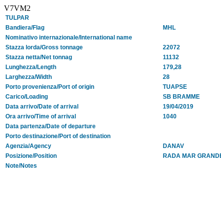
V7VM2
TULPAR
Bandiera/Flag
MHL
Nominativo internazionale/International name
Stazza lorda/Gross tonnage
22072
Stazza netta/Net tonnag
11132
Lunghezza/Length
179,28
Larghezza/Width
28
Porto provenienza/Port of origin
TUAPSE
Carico/Loading
SB BRAMME
Data arrivo/Date of arrival
19/04/2019
Ora arrivo/Time of arrival
1040
Data partenza/Date of departure
Porto destinazione/Port of destination
Agenzia/Agency
DANAV
Posizione/Position
RADA MAR GRAND
Note/Notes