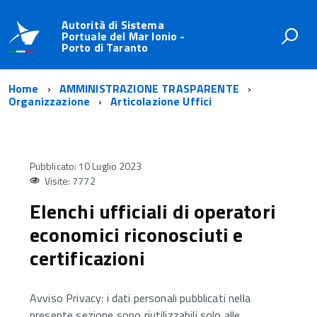
Autorità di Sistema
Portuale del Mar Ionio -
Porto di Taranto
Home
AMMINISTRAZIONE TRASPARENTE
Organizzazione
Articolazione Uffici
Pubblicato: 10 Luglio 2023
Visite: 7772
Elenchi ufficiali di operatori
economici riconosciuti e
certificazioni
Avviso Privacy: i dati personali pubblicati nella
presente sezione sono riutilizzabili solo alle