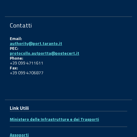
Contatti
Email:
authority@port.taranto.it
PEC:
protocollo.autportta@postecert.it
Phone:
+39 099 4711611
Fax:
+39 099 4706877
Link Utili
Ministero delle Infrastrutture e dei Trasporti
Assoporti