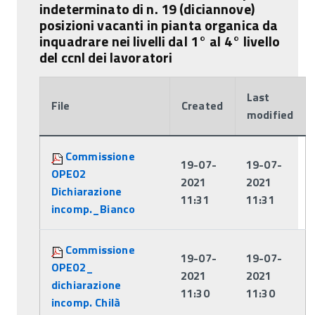
indeterminato di n. 19 (diciannove)
posizioni vacanti in pianta organica da
inquadrare nei livelli dal 1° al 4° livello
del ccnl dei lavoratori
Last
File
Created
modified
Attachments:
Commissione
19-07-
19-07-
OPE02
2021
2021
Dichiarazione
11:31
11:31
incomp._Bianco
Commissione
19-07-
19-07-
OPE02_
2021
2021
dichiarazione
11:30
11:30
incomp. Chilà