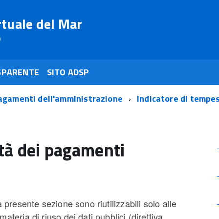
rtuale del Mar
o
SPARENTE
SITO ADSP
agamenti dell'amministrazione
Indicatore di tempe
ità dei pagamenti
a presente sezione sono riutilizzabili solo alle
ateria di riuso dei dati pubblici (direttiva