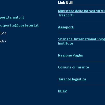
Link Utili
Ministero delle Infrastruttu
Trasporti
ort.taranto.it
autportta@postecert.it
Assoporti
1611
Shanghai International Ship
6877
Institute
Regione Puglia
Comune di Taranto
Taranto logistica
BDAP