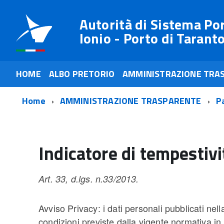
Autorità di Sistema Po
Ionio - Porto di Tarant
HOME
ALBO PRETORIO
AMMINISTRAZIONE TRA
Home
AMMINISTRAZIONE TRASPARENTE
P
Indicatore di tempestiv
Art. 33, d.lgs. n.33/2013.
Avviso Privacy: i dati personali pubblicati nell
condizioni previste dalla vigente normativa in m