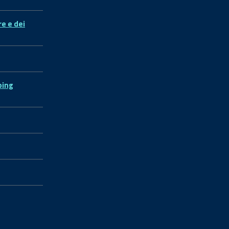
re e dei
ping