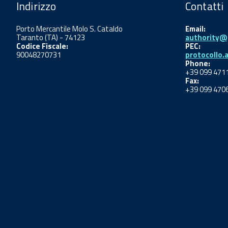
Indirizzo
Contatti
Porto Mercantile Molo S. Cataldo
Email:
Taranto (TA) - 74123
authority@p
Codice Fiscale:
PEC:
90048270731
protocollo.
Phone:
+39 099 471
Fax:
+39 099 470