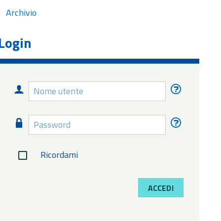
Archivio
Login
Nome
Nome
utente
utente
dimentica
Password
Password
dimentica
Ricordami
ACCEDI