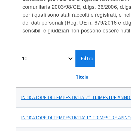
comunitaria 2003/98/CE, d.lgs. 36/2006, d.lgs.
per i quali sono stati raccolti e registrati, e n
dei dati personali (Reg. UE n. 679/2016 e d.lgs
sensibili e giudiziari non possono essere riutil
Filtri
Visualizza
Filtro
n.
Titolo
Lista
degli
INDICATORE DI TEMPESTIVITÀ 2° TRIMESTRE ANNO
articoli
nella
categoria
Indicatore
INDICATORE DI TEMPESTIVITA' 1° TRIMESTRE ANNO
di
tempestività