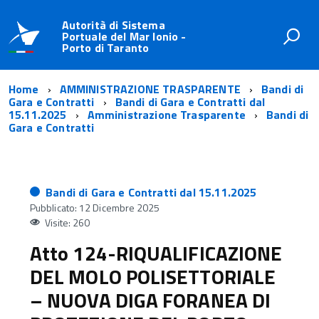
Autorità di Sistema
Portuale del Mar Ionio -
Porto di Taranto
Home
AMMINISTRAZIONE TRASPARENTE
Bandi di
Gara e Contratti
Bandi di Gara e Contratti dal
15.11.2025
Amministrazione Trasparente
Bandi di
Gara e Contratti
Bandi di Gara e Contratti dal 15.11.2025
Pubblicato: 12 Dicembre 2025
Visite: 260
Atto 124-RIQUALIFICAZIONE
DEL MOLO POLISETTORIALE
– NUOVA DIGA FORANEA DI