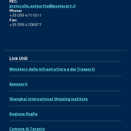
PEC:
protocollo.autportta@postecert.it
Phone:
+39 099 4711611
Fax:
+39 099 4706877
Link Utili
Ministero delle Infrastrutture e dei Trasporti
Assoporti
Shanghai International Shipping Institute
Regione Puglia
Comune di Taranto