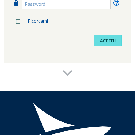
Password
Passw
diment
Ricordami
ACCEDI