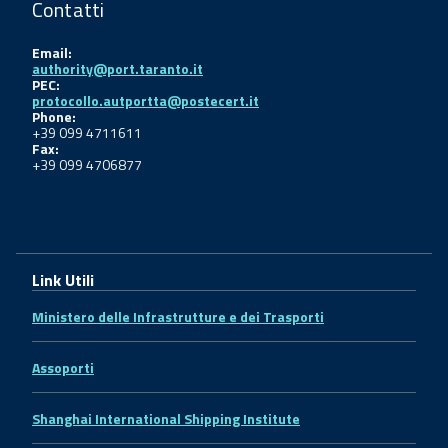
Contatti
Email:
authority@port.taranto.it
PEC:
protocollo.autportta@postecert.it
Phone:
+39 099 4711611
Fax:
+39 099 4706877
Link Utili
Ministero delle Infrastrutture e dei Trasporti
Assoporti
Shanghai International Shipping Institute