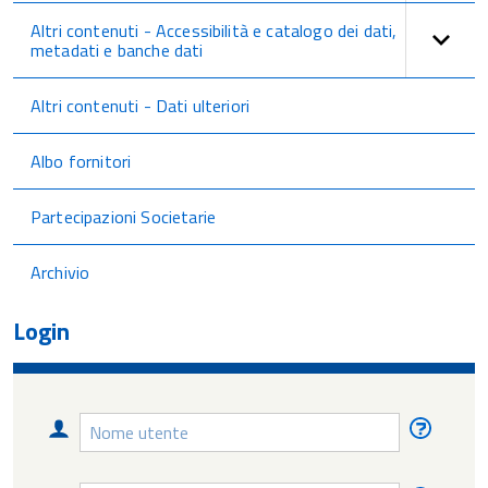
Altri contenuti - Accessibilità e catalogo dei dati,
metadati e banche dati
Altri contenuti - Dati ulteriori
Albo fornitori
Partecipazioni Societarie
Archivio
Login
Nome
Nome
utente
utente
diment