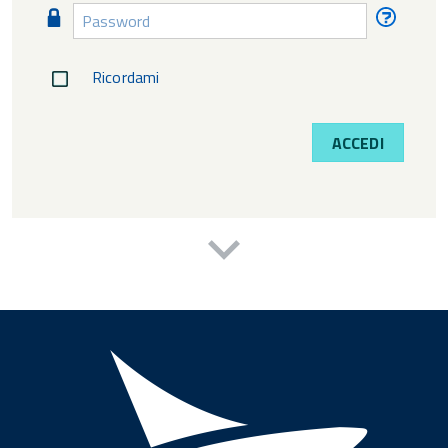
Password
Passw
diment
Ricordami
ACCEDI