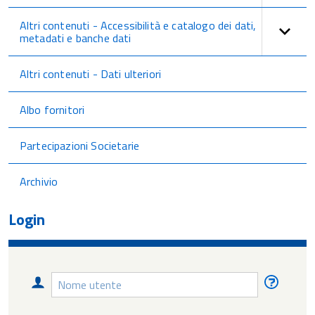
Altri contenuti - Accessibilità e catalogo dei dati,
metadati e banche dati
Altri contenuti - Dati ulteriori
Albo fornitori
Partecipazioni Societarie
Archivio
Login
Nome
Nome
utente
utente
diment