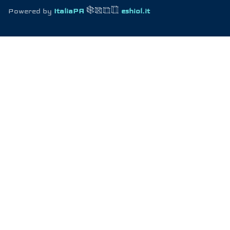
Powered by
ItaliaPA
eshiol.it