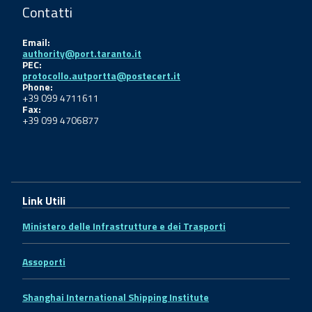
Contatti
Email:
authority@port.taranto.it
PEC:
protocollo.autportta@postecert.it
Phone:
+39 099 4711611
Fax:
+39 099 4706877
Link Utili
Ministero delle Infrastrutture e dei Trasporti
Assoporti
Shanghai International Shipping Institute