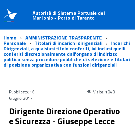
Autorità di Sistema Portuale del
Mar Ionio - Porto di Taranto
Home
AMMINISTRAZIONE TRASPARENTE
Personale
Titolari di incarichi dirigenziali
Incarichi
Dirigenziali, a qualsiasi titolo conferiti, ivi inclusi quelli
conferiti discrezionalmente dall'organo di indirizzo
politico senza procedure pubbliche di selezione e titolari
di posizione organizzativa con funzioni dirigenziali
Pubblicato: 16
Visite: 1848
Giugno 2017
Dirigente Direzione Operativo
e Sicurezza - Giuseppe Lecce