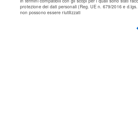
in termini compatibili con gli scopi per i quali sono stati racc
protezione dei dati personali (Reg. UE n. 679/2016 e d.lgs. 10
non possono essere riutilizzati