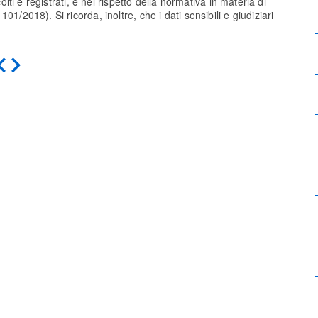
olti e registrati, e nel rispetto della normativa in materia di
1/2018). Si ricorda, inoltre, che i dati sensibili e giudiziari
Indietro
Avanti