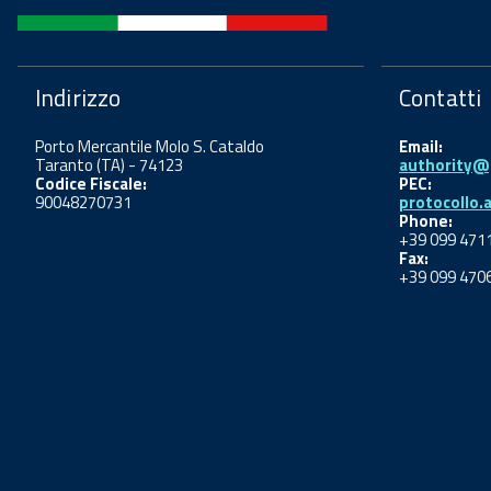
Indirizzo
Contatti
Porto Mercantile Molo S. Cataldo
Email:
Taranto (TA) - 74123
authority@p
Codice Fiscale:
PEC:
90048270731
protocollo.
Phone:
+39 099 471
Fax:
+39 099 470