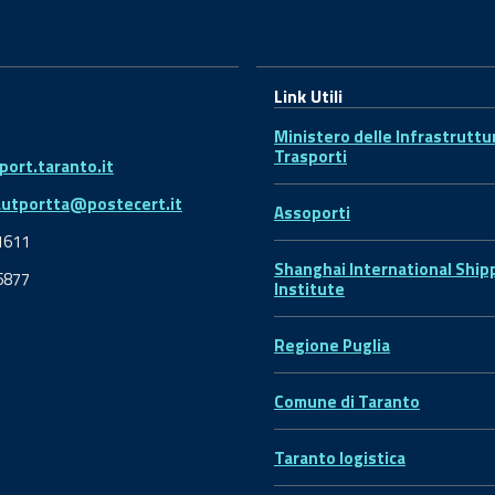
Link Utili
Ministero delle Infrastruttu
Trasporti
ort.taranto.it
autportta@postecert.it
Assoporti
1611
Shanghai International Ship
6877
Institute
Regione Puglia
Comune di Taranto
Taranto logistica