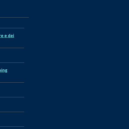
re e dei
ping