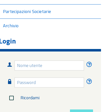
Partecipazioni Societarie
Archivio
Login
Nome
Nome
utente
utente
dimentica
Password
Password
dimentica
Ricordami