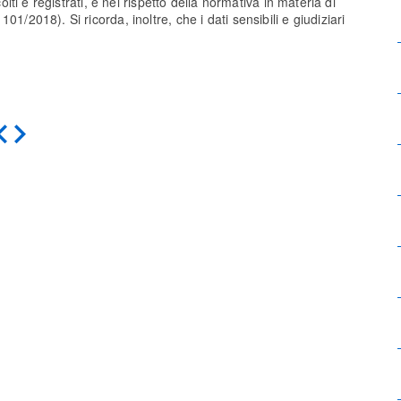
olti e registrati, e nel rispetto della normativa in materia di
1/2018). Si ricorda, inoltre, che i dati sensibili e giudiziari
Indietro
Avanti