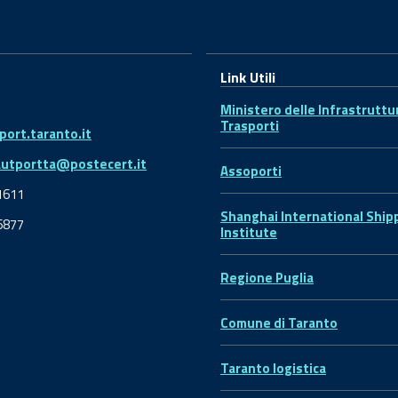
Link Utili
Ministero delle Infrastruttu
Trasporti
ort.taranto.it
autportta@postecert.it
Assoporti
1611
Shanghai International Ship
6877
Institute
Regione Puglia
Comune di Taranto
Taranto logistica