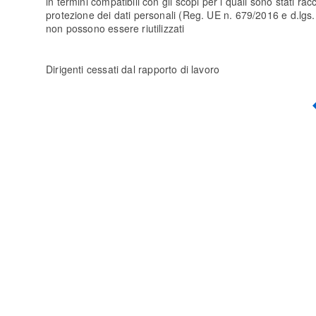
in termini compatibili con gli scopi per i quali sono stati racc
protezione dei dati personali (Reg. UE n. 679/2016 e d.lgs. 10
non possono essere riutilizzati
Dirigenti cessati dal rapporto di lavoro