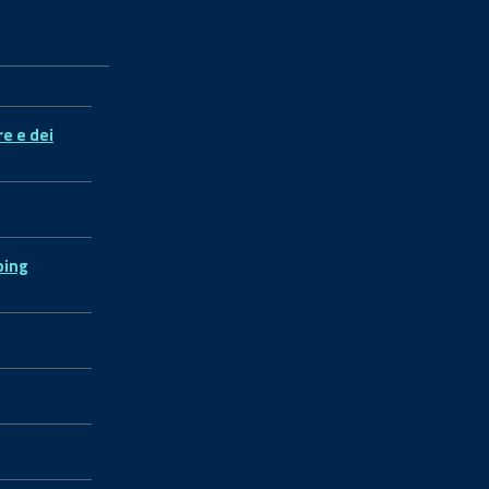
re e dei
ping