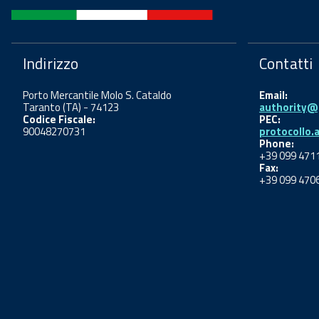
Indirizzo
Contatti
Porto Mercantile Molo S. Cataldo
Email:
Taranto (TA) - 74123
authority@p
Codice Fiscale:
PEC:
90048270731
protocollo.
Phone:
+39 099 471
Fax:
+39 099 470