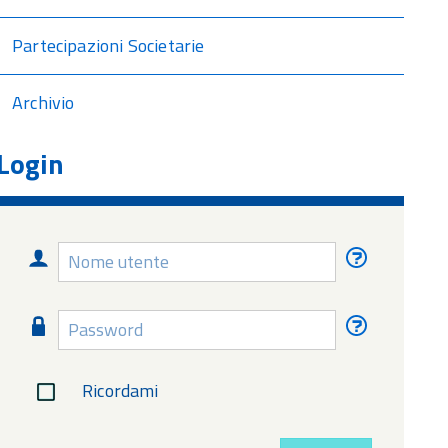
Partecipazioni Societarie
Archivio
Login
Nome
Nome
utente
utente
dimentica
Password
Password
dimentica
Ricordami