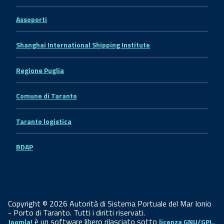
Assoporti
Shanghai International Shipping Institute
Regione Puglia
Comune di Taranto
Taranto logistica
BDAP
Copyright © 2026 Autorità di Sistema Portuale del Mar Ionio
- Porto di Taranto. Tutti i diritti riservati.
è un software libero rilasciato sotto
Joomla!
licenza GNU/GPL.