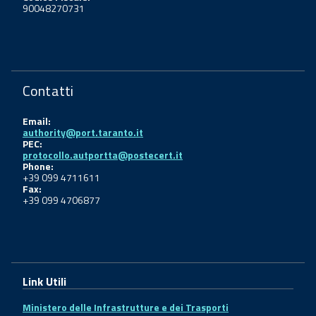
90048270731
Contatti
Email:
authority@port.taranto.it
PEC:
protocollo.autportta@postecert.it
Phone:
+39 099 4711611
Fax:
+39 099 4706877
Link Utili
Ministero delle Infrastrutture e dei Trasporti