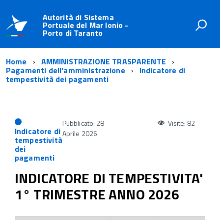
Autorità di Sistema
Portuale del Mar Ionio -
Porto di Taranto
Home
AMMINISTRAZIONE TRASPARENTE
Pagamenti dell'amministrazione
Indicatore di
tempestività dei pagamenti
Pubblicato: 28
Visite: 82
Indicatore di
Aprile 2026
tempestività
dei
pagamenti
INDICATORE DI TEMPESTIVITA'
1° TRIMESTRE ANNO 2026