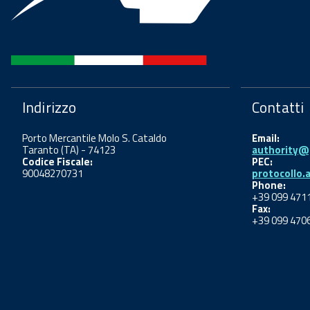
Indirizzo
Contatti
Porto Mercantile Molo S. Cataldo
Email:
Taranto (TA) - 74123
authority@p
Codice Fiscale:
PEC:
90048270731
protocollo.
Phone:
+39 099 471
Fax:
+39 099 470