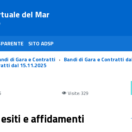
rtuale del Mar
o
SPARENTE
SITO ADSP
ndi di Gara e Contratti
Bandi di Gara e Contratti da
ratti dal 15.11.2025
5
Visite: 329
 esiti e affidamenti