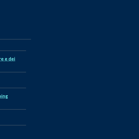
re e dei
ping