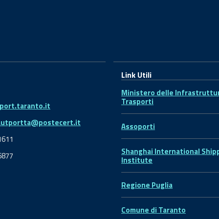
Link Utili
Ministero delle Infrastruttu
Trasporti
ort.taranto.it
autportta@postecert.it
Assoporti
1611
Shanghai International Ship
6877
Institute
Regione Puglia
Comune di Taranto