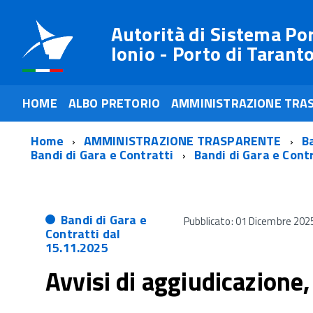
Autorità di Sistema Po
Ionio - Porto di Tarant
HOME
ALBO PRETORIO
AMMINISTRAZIONE TRA
Home
AMMINISTRAZIONE TRASPARENTE
Ba
Bandi di Gara e Contratti
Bandi di Gara e Cont
Bandi di Gara e
Pubblicato: 01 Dicembre 202
Contratti dal
15.11.2025
Avvisi di aggiudicazione,