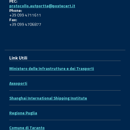
PEC:
protocollo.autportta@postecert.it
Phone:
+39 099 4711611
Fax:
+39 099 4706877
Link Utili
Ministero delle Infrastrutture e dei Trasporti
Assoporti
Shanghai International Shipping Institute
Regione Puglia
Comune di Taranto