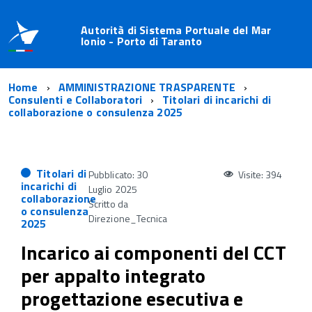
Autorità di Sistema Portuale del Mar
Ionio - Porto di Taranto
Home
AMMINISTRAZIONE TRASPARENTE
Consulenti e Collaboratori
Titolari di incarichi di
collaborazione o consulenza 2025
Titolari di
Pubblicato: 30
Visite: 394
incarichi di
Luglio 2025
collaborazione
Scritto da
o consulenza
Direzione_Tecnica
2025
Incarico ai componenti del CCT
per appalto integrato
progettazione esecutiva e