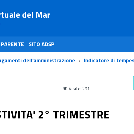
rtuale del Mar
o
SPARENTE
SITO ADSP
agamenti dell'amministrazione
Indicatore di tempe
Visite: 291
TIVITA' 2° TRIMESTRE