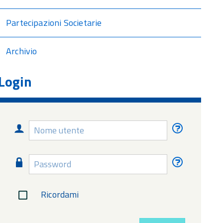
Partecipazioni Societarie
Archivio
Login
Nome
Nome
utente
utente
dimentica
Password
Password
dimentica
Ricordami