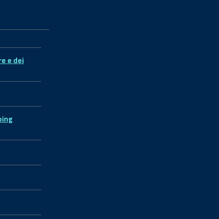
re e dei
ping