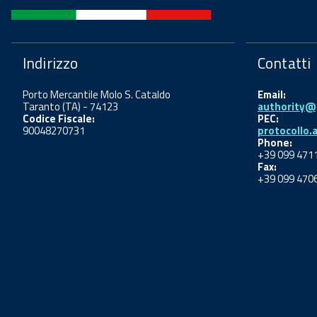
Indirizzo
Contatti
Porto Mercantile Molo S. Cataldo
Email:
Taranto (TA) - 74123
authority@p
Codice Fiscale:
PEC:
90048270731
protocollo.
Phone:
+39 099 471
Fax:
+39 099 470