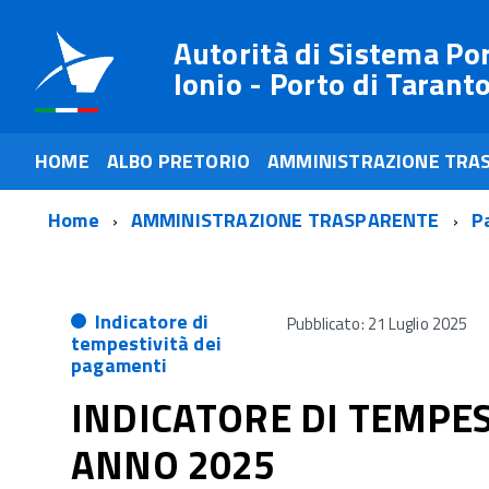
Autorità di Sistema Po
Ionio - Porto di Tarant
HOME
ALBO PRETORIO
AMMINISTRAZIONE TRA
Home
AMMINISTRAZIONE TRASPARENTE
P
Indicatore di
Pubblicato: 21 Luglio 2025
tempestività dei
pagamenti
INDICATORE DI TEMPES
ANNO 2025