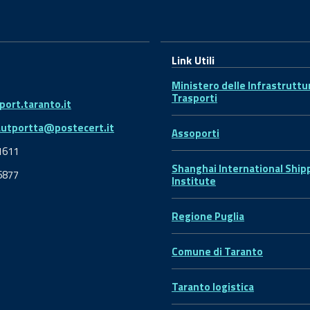
Link Utili
Ministero delle Infrastruttu
Trasporti
ort.taranto.it
autportta@postecert.it
Assoporti
1611
Shanghai International Ship
6877
Institute
Regione Puglia
Comune di Taranto
Taranto logistica