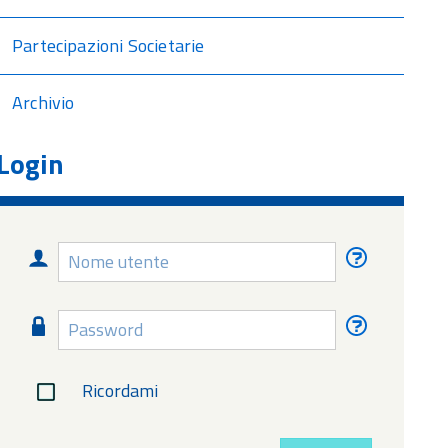
Partecipazioni Societarie
Archivio
Login
Nome
Nome
utente
utente
dimentica
Password
Password
dimentica
Ricordami