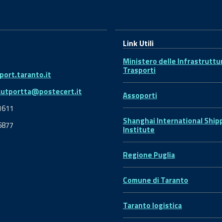
Link Utili
Ministero delle Infrastruttu
Trasporti
ort.taranto.it
autportta@postecert.it
Assoporti
1611
Shanghai International Ship
6877
Institute
Regione Puglia
Comune di Taranto
Taranto logistica