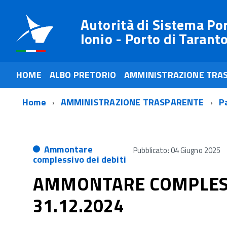
Autorità di Sistema Po
Ionio - Porto di Tarant
HOME
ALBO PRETORIO
AMMINISTRAZIONE TRA
Home
AMMINISTRAZIONE TRASPARENTE
P
Ammontare
Pubblicato: 04 Giugno 2025
complessivo dei debiti
AMMONTARE COMPLESSI
31.12.2024