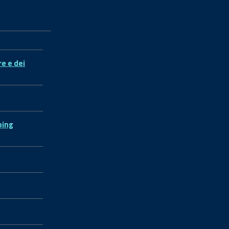
re e dei
ping