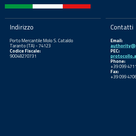
Indirizzo
Contatti
Porto Mercantile Molo S. Cataldo
Email:
Taranto (TA) - 74123
authority@p
Codice Fiscale:
PEC:
90048270731
protocollo.
Phone:
+39 099 471
Fax:
+39 099 470