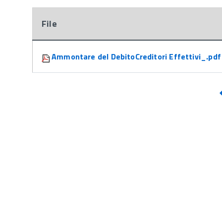
File
Attachments:
Ammontare del DebitoCreditori Effettivi_.pdf