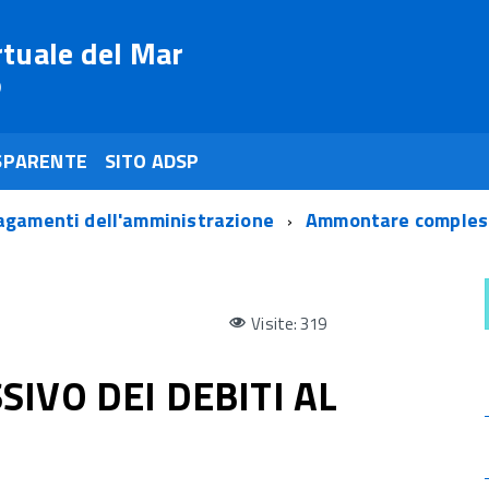
rtuale del Mar
o
SPARENTE
SITO ADSP
agamenti dell'amministrazione
Ammontare compless
Visite: 319
VO DEI DEBITI AL