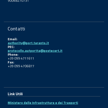
90048270731
Contatti
Email:
authority@port.taranto.it
PEC:
protocollo.autportta@postecert.it
Phone:
+39 099 4711611
Fax:
+39 099 4706877
Link Utili
Ministero delle Infrastrutture e dei Trasporti