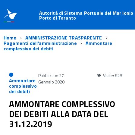
Autorità di Sistema Portuale del Mar Ionio 
Porto di Taranto
Home
AMMINISTRAZIONE TRASPARENTE
Pagamenti dell'amministrazione
Ammontare
complessivo dei debiti
Pubblicato: 27
Visite: 828
Ammontare
Gennaio 2020
complessivo
dei debiti
AMMONTARE COMPLESSIVO
DEI DEBITI ALLA DATA DEL
31.12.2019