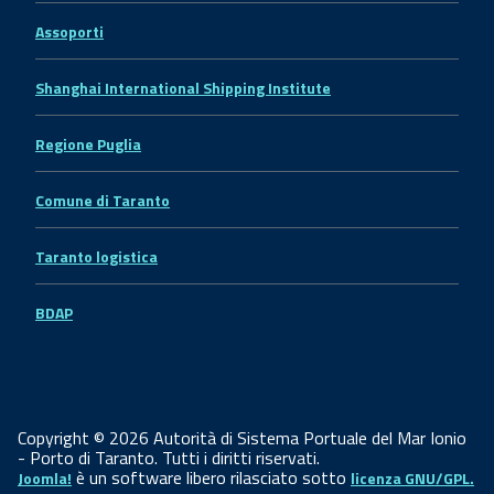
Assoporti
Shanghai International Shipping Institute
Regione Puglia
Comune di Taranto
Taranto logistica
BDAP
Copyright © 2026 Autorità di Sistema Portuale del Mar Ionio
- Porto di Taranto. Tutti i diritti riservati.
è un software libero rilasciato sotto
Joomla!
licenza GNU/GPL.