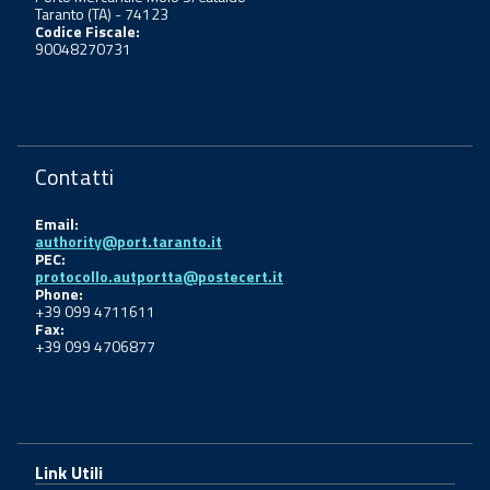
Taranto (TA) - 74123
Codice Fiscale:
90048270731
Contatti
Email:
authority@port.taranto.it
PEC:
protocollo.autportta@postecert.it
Phone:
+39 099 4711611
Fax:
+39 099 4706877
Link Utili