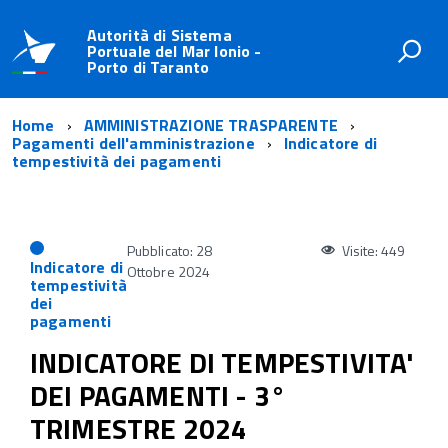
Autorità di Sistema
Portuale del Mar Ionio -
Porto di Taranto
Home
AMMINISTRAZIONE TRASPARENTE
Pagamenti dell'amministrazione
Indicatore di
tempestività dei pagamenti
Pubblicato: 28
Visite: 449
Indicatore di
Ottobre 2024
tempestività
dei
pagamenti
INDICATORE DI TEMPESTIVITA'
DEI PAGAMENTI - 3°
TRIMESTRE 2024