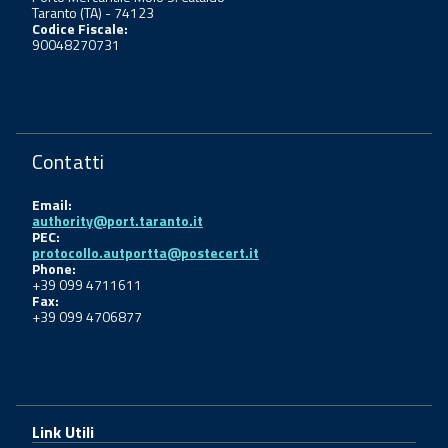
Taranto (TA) - 74123
Codice Fiscale:
90048270731
Contatti
Email:
authority@port.taranto.it
PEC:
protocollo.autportta@postecert.it
Phone:
+39 099 4711611
Fax:
+39 099 4706877
Link Utili