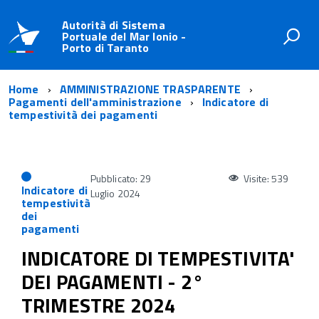
Autorità di Sistema
Portuale del Mar Ionio -
Porto di Taranto
Home
AMMINISTRAZIONE TRASPARENTE
Pagamenti dell'amministrazione
Indicatore di
tempestività dei pagamenti
Pubblicato: 29
Visite: 539
Indicatore di
Luglio 2024
tempestività
dei
pagamenti
INDICATORE DI TEMPESTIVITA'
DEI PAGAMENTI - 2°
TRIMESTRE 2024