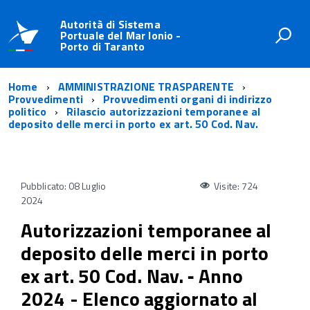
Autorità di Sistema
Portuale del Mar Ionio -
Porto di Taranto
Home
AMMINISTRAZIONE TRASPARENTE
Provvedimenti
Provvedimenti organi di indirizzo
politico
Rilascio autorizzazioni temporanee al
deposito delle merci in porto ex art. 50 Cod. Nav.
Pubblicato: 08 Luglio
Visite: 724
2024
Autorizzazioni temporanee al
deposito delle merci in porto
ex art. 50 Cod. Nav. ‐ Anno
2024 - Elenco aggiornato al