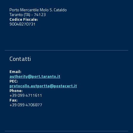
Porto Mercantile Molo S. Cataldo
Taranto (TA) - 74123
Codice Fiscale:
90048270731
Contatti
Email:
authority@port.taranto.it
PEC:
protocollo.autportta@postecert.it
Phone:
+39 099 4711611
Fax:
+39 099 4706877