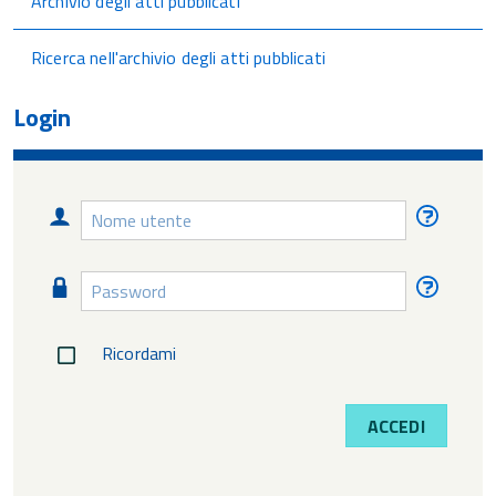
Archivio degli atti pubblicati
Ricerca nell'archivio degli atti pubblicati
Login
Nome
Nome
utente
utente
diment
Password
Passw
diment
Ricordami
ACCEDI