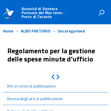
Autorità di Sistema
Portuale del Mar Ionio -
Porto di Taranto
Home
ALBO PRETORIO
Uncategorised
Regolamento per la gestione
delle spese minute d'ufficio
Indietro
Avanti
Atti in corso di pubblicazione
Ricerca degli atti in pubblicazione