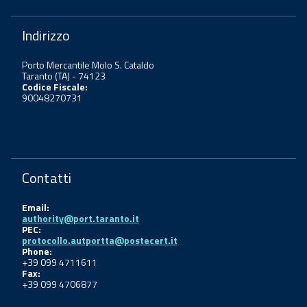
Indirizzo
Porto Mercantile Molo S. Cataldo
Taranto (TA) - 74123
Codice Fiscale:
90048270731
Contatti
Email:
authority@port.taranto.it
PEC:
protocollo.autportta@postecert.it
Phone:
+39 099 4711611
Fax:
+39 099 4706877