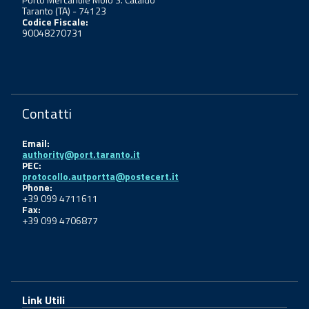
Taranto (TA) - 74123
Codice Fiscale:
90048270731
Contatti
Email:
authority@port.taranto.it
PEC:
protocollo.autportta@postecert.it
Phone:
+39 099 4711611
Fax:
+39 099 4706877
Link Utili