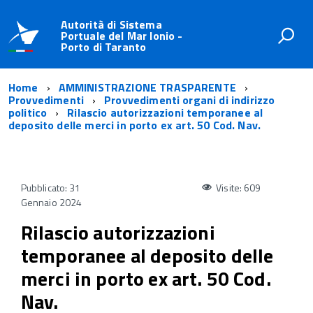
Autorità di Sistema
Portuale del Mar Ionio -
Porto di Taranto
Home
AMMINISTRAZIONE TRASPARENTE
Provvedimenti
Provvedimenti organi di indirizzo
politico
Rilascio autorizzazioni temporanee al
deposito delle merci in porto ex art. 50 Cod. Nav.
Pubblicato: 31
Visite: 609
Gennaio 2024
Rilascio autorizzazioni
temporanee al deposito delle
merci in porto ex art. 50 Cod.
Nav.