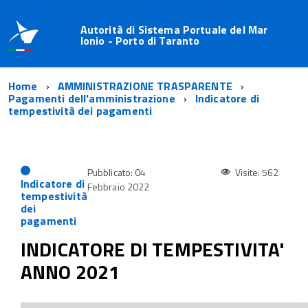
Autorità di Sistema Portuale del Mar
Ionio - Porto di Taranto
Home
AMMINISTRAZIONE TRASPARENTE
Pagamenti dell'amministrazione
Indicatore di
tempestività dei pagamenti
Pubblicato: 04
Visite: 562
Indicatore di
Febbraio 2022
tempestività
dei
pagamenti
INDICATORE DI TEMPESTIVITA'
ANNO 2021