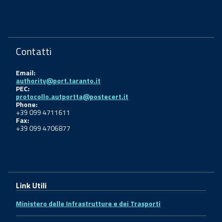
Contatti
Email:
authority@port.taranto.it
PEC:
protocollo.autportta@postecert.it
Phone:
+39 099 4711611
Fax:
+39 099 4706877
Link Utili
Ministero delle Infrastrutture e dei Trasporti