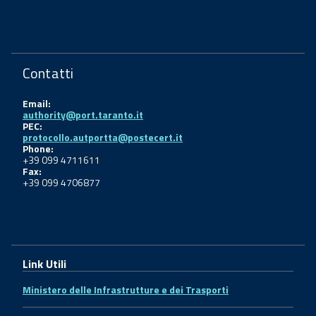
Contatti
Email:
authority@port.taranto.it
PEC:
protocollo.autportta@postecert.it
Phone:
+39 099 4711611
Fax:
+39 099 4706877
Link Utili
Ministero delle Infrastrutture e dei Trasporti