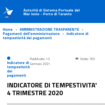
Autorità di Sistema Portuale del
Mar Ionio - Porto di Taranto
Home
AMMINISTRAZIONE TRASPARENTE
Pagamenti dell'amministrazione
Indicatore di
tempestività dei pagamenti
Pubblicato: 13
Visite: 765
Indicatore di
Gennaio 2021
tempestività
dei
pagamenti
INDICATORE DI TEMPESTIVITA'
4 TRIMESTRE 2020